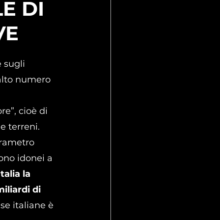
E DI
VE
 sugli 
 alto numero 
e”, cioè di 
 terreni. 
arametro 
ono idonei a 
Italia la 
iliardi di 
se italiane è 