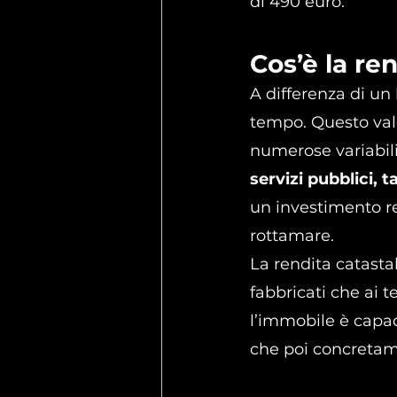
di 490 euro.
Cos’è la re
A differenza di un
tempo. Questo val
numerose variabili
servizi pubblici, 
un investimento re
rottamare.
La rendita catastal
fabbricati che ai t
l’immobile è capa
che poi concretame