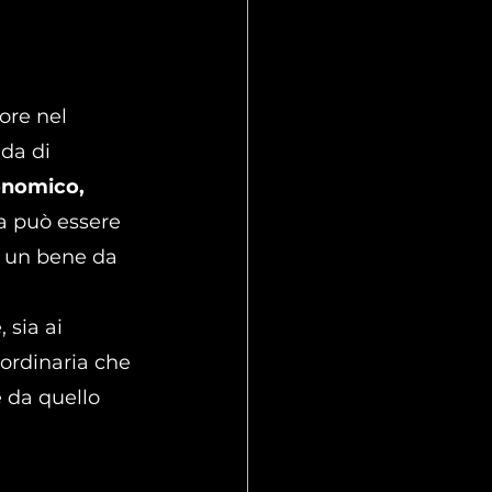
ore nel 
da di 
onomico, 
a può essere 
a un bene da 
 sia ai 
 ordinaria che 
 da quello 