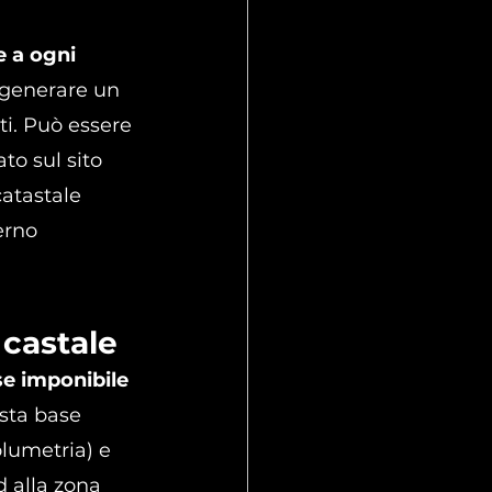
e a ogni 
o generare un 
ti. Può essere 
to sul sito 
catastale 
erno 
 castale
e imponibile 
esta base 
olumetria) e 
d alla zona 