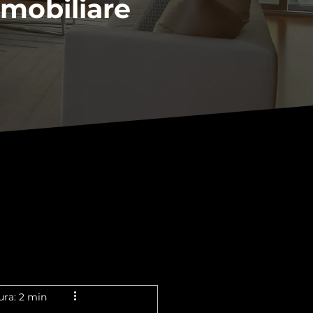
mmobiliare
ura: 2 min