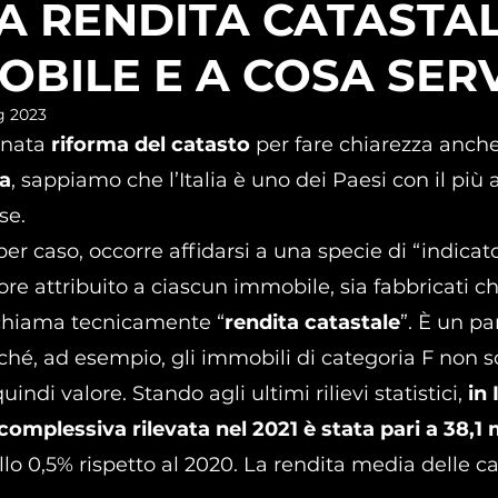
LA RENDITA CATASTAL
OBILE E A COSA SER
g 2023
gnata 
riforma del catasto
 per fare chiarezza anche
a
, sappiamo che l’Italia è uno dei Paesi con il più
se.
er caso, occorre affidarsi a una specie di “indicator
re attribuito a ciascun immobile, sia fabbricati che
chiama tecnicamente “
rendita catastale
”. È un p
é, ad esempio, gli immobili di categoria F non s
indi valore. Stando agli ultimi rilievi statistici, 
in 
complessiva rilevata nel 2021 è stata pari a 38,1 m
llo 0,5% rispetto al 2020. La rendita media delle ca