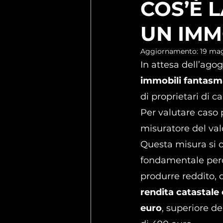
COS’È 
UN IMM
Aggiornamento:
19 ma
In attesa dell’ago
immobili fantasm
di proprietari di ca
Per valutare caso p
misuratore del valo
Questa misura si 
fondamentale perch
produrre reddito, qu
rendita catastale 
euro
, superiore de