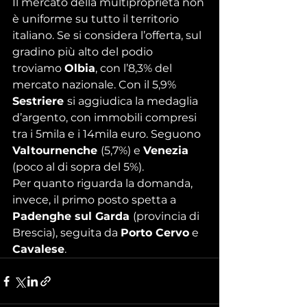
Il mercato della multiproprietà non 
è uniforme su tutto il territorio 
italiano. Se si considera l’offerta, sul 
gradino più alto del podio 
troviamo 
Olbia
, con l’8,3% del 
mercato nazionale. Con il 5,9% 
Sestriere 
si aggiudica la medaglia 
d’argento, con immobili compresi 
tra i 5mila e i 14mila euro. Seguono 
Valtournenche 
(5,7%) e 
Venezia 
(poco al di sopra del 5%).
Per quanto riguarda la domanda, 
invece, il primo posto spetta a 
Padenghe sul Garda 
(provincia di 
Brescia), seguita da 
Porto Cervo
 e 
Cavalese
.