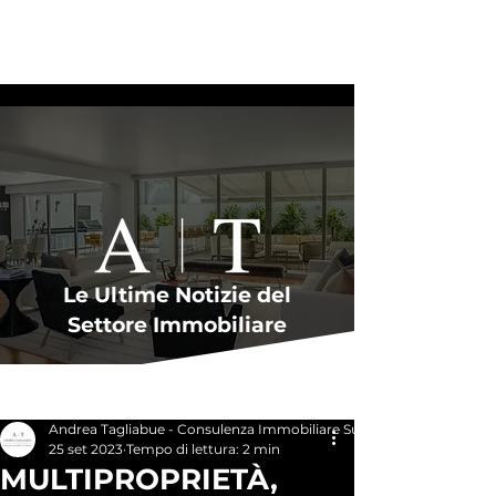
Le Ultime Notizie del
Settore Immobiliare
Post
Andrea Tagliabue - Consulenza Immobiliare Su Misura
25 set 2023
Tempo di lettura: 2 min
MULTIPROPRIETÀ,