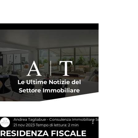
Le Ultime Notizie del
Settore Immobiliare
Post
Andrea Tagliabue - Consulenza Immobiliare Su Misura
21 nov 2023
Tempo di lettura: 2 min
RESIDENZA FISCALE