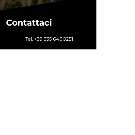
Contattaci
Tel.
+39 335 6400251
a.tagliabue@live.com
Via Conservatorio 22,
Milano (MI)
Iscriviti alla nostra newsletter
per scoprire le notizie e gli
immobili in anteprima