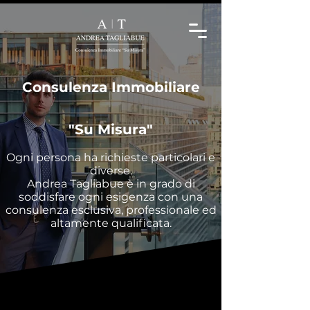
Consulenza Immobiliare
"Su Misu
ra
"
Ogni persona ha richieste particolari e
diverse.
Andrea Tagliabue è in grado di
soddisfare ogni esigenza con una
consulenza esclusiva, professionale ed
altamente qualificata.