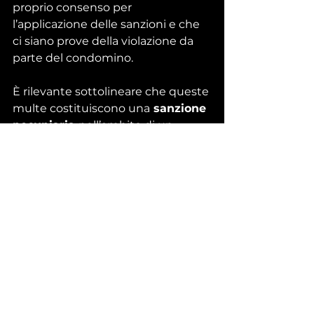
proprio consenso per 
l’applicazione delle sanzioni e che 
ci siano prove della violazione da 
parte del condomino.
È rilevante sottolineare che queste 
multe costituiscono una
 sanzione 
pecuniaria 
nell’ambito di un 
rapporto tra privati e non vanno 
allo Stato. Inoltre, le decisioni prese 
in assemblea condominiale, 
comprese quelle relative 
all’applicazione delle multe, 
possono essere contestate da chi 
è in disaccordo, e la controversia 
può essere portata davanti a un 
giudice per la risoluzione.