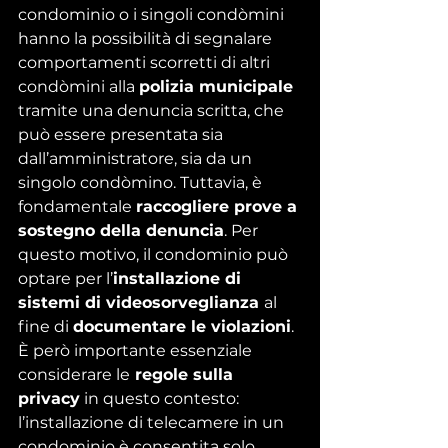
condominio o i singoli condòmini 
hanno la possibilità di segnalare 
comportamenti scorretti di altri 
condòmini alla 
polizia municipale
tramite una denuncia scritta, che 
può essere presentata sia 
dall’amministratore, sia da un 
singolo condòmino. Tuttavia, è 
fondamentale 
raccogliere prove a 
sostegno della denuncia
. Per 
questo motivo, il condominio può 
optare per 
l’
installazione di 
sistemi di videosorveglianza
al 
fine di 
documentare le violazioni
.
È però importante essenziale 
considerare le
 regole sulla 
privacy
 in questo contesto: 
l’installazione di telecamere in un 
condominio è consentita solo