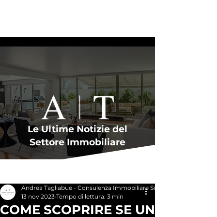
Le Ultime Notizie del
Settore Immobiliare
Post
Andrea Tagliabue - Consulenza Immobiliare Su Misura
13 nov 2023
Tempo di lettura: 3 min
COME SCOPRIRE SE UN