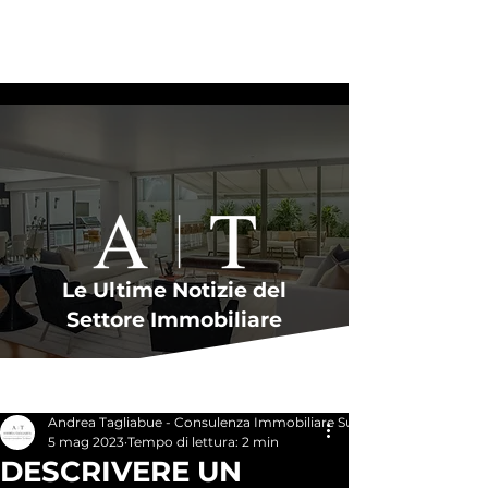
Le Ultime Notizie del
Settore Immobiliare
Post
Andrea Tagliabue - Consulenza Immobiliare Su Misura
5 mag 2023
Tempo di lettura: 2 min
DESCRIVERE UN