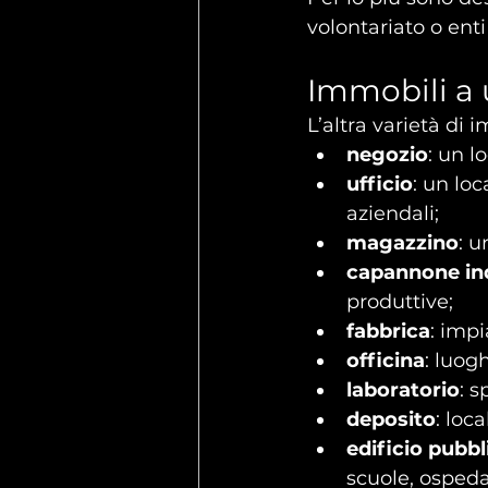
volontariato o enti
Immobili a
L’altra varietà di 
negozio
: un l
ufficio
: un loc
aziendali;
magazzino
: u
capannone ind
produttive;
fabbrica
: impi
officina
: luog
laboratorio
: s
deposito
: loc
edificio pubbl
scuole, ospedal