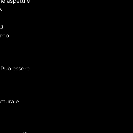
ne aspetti e 
o
.
o
amo 
 Può essere 
ttura e 