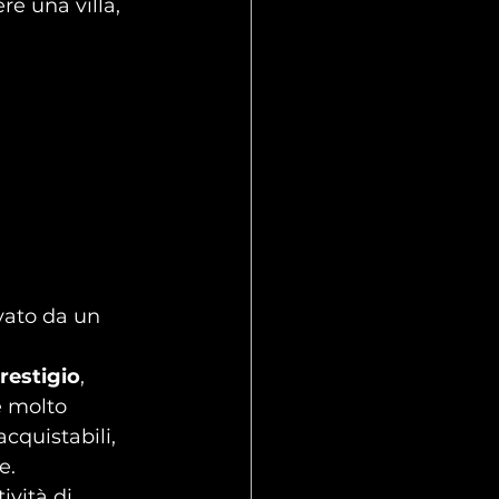
re una villa, 
vato da un 
prestigio
, 
e molto 
cquistabili, 
e.
ività di 