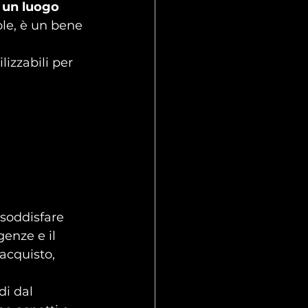
 un luogo 
role, è un bene 
ilizzabili per 
 soddisfare 
enze e il 
acquisto, 
di dal 