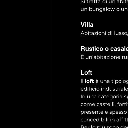
Si tratta di un’abi
un bungalow o una
Villa
Abitazioni di lusso
Rustico o casal
È un’abitazione ru
Loft
Il 
loft
 è una tipolo
edificio industria
In una categoria s
come castelli, fort
presente e spesso 
concedibili in affit
Per lo più sono des