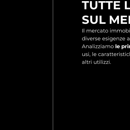
TUTTE L
SUL ME
Il mercato immobil
diverse esigenze a
Analizziamo
 le pr
usi, le caratterist
altri utilizzi.