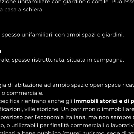
tazione unifamiliare con giardino o cortile. Può esse
 casa a schiera.
, spesso unifamiliari, con ampi spazi e giardini.
e
rale, spesso ristrutturata, situata in campagna.
gia di abitazione ad ampio spazio open space rica
le o commerciale.
pecifica rientrano anche gli 
immobili storici e di 
ificazioni, ville storiche. Un patrimonio immobiliar
prezioso per l’economia italiana, ma non sempre a
to, o utilizzabili per finalità commerciali o lavorativ
tinati a bene pubblico (musei, turismo, sede di att