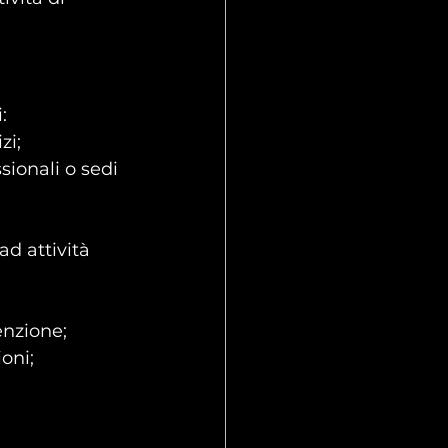
:
zi;
sionali o sedi 
ad attività 
enzione;
oni;