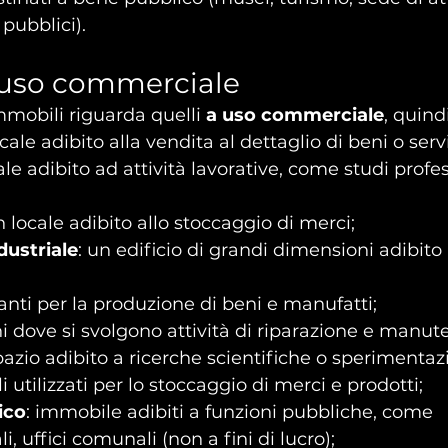
 pubblici).
 uso commerciale
immobili riguarda quelli 
a uso commerciale
, quindi
ocale adibito alla vendita al dettaglio di beni o servi
ale adibito ad attività lavorative, come studi profes
n locale adibito allo stoccaggio di merci;
ustriale
: un edificio di grandi dimensioni adibito 
anti per la produzione di beni e manufatti;
hi dove si svolgono attività di riparazione e manut
pazio adibito a ricerche scientifiche o sperimentazi
ali utilizzati per lo stoccaggio di merci e prodotti;
ico
: immobile adibiti a funzioni pubbliche, come 
i, uffici comunali (non a fini di lucro);