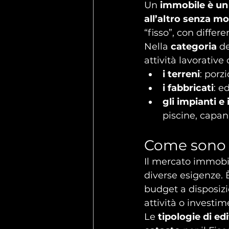
Un 
immobile è un
all’altro senza mo
“fisso”, con differe
Nella 
categoria 
de
attività lavorative
i terreni
: porz
i fabbricati
: e
gli impianti e
piscine, capan
Come sono c
Il mercato immobil
diverse esigenze. 
budget a disposizi
attività o investim
Le 
tipologie di ed