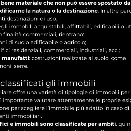
 bene materiale che non può essere spostato da
dificarne la natura o la destinazione
. In altre pa
nti destinazioni di uso.
gli immobili acquistabili, affittabili, edificabili o ut
 o finalità commerciali, rientrano:
ioni di suolo edificabile o agricolo;
difici residenziali, commerciali, industriali, ecc.;
 i manufatti
: costruzioni realizzate al suolo, come 
noni, serre.
lassificati gli immobili
iare offre una varietà di tipologie di immobili per
È importante valutare attentamente le proprie esig
one per scegliere l’immobile più adatto in caso di 
enti immobiliari.
ifici e immobili sono classificate per ambiti
, quin