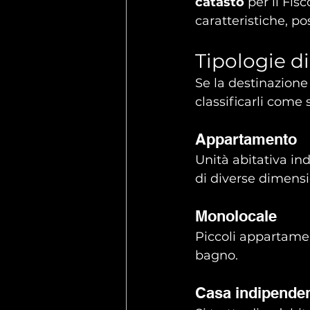
catasto
 per il Fis
caratteristiche, po
Tipologie d
Se la destinazione
classificarli come
Appartamento
Unità abitativa in
di diverse dimensi
Monolocale
Piccoli appartame
bagno.
Casa indipende