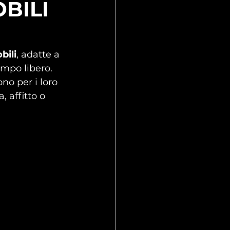
OBILI
bili
, adatte a 
empo libero.
ono per i loro 
, affitto o 